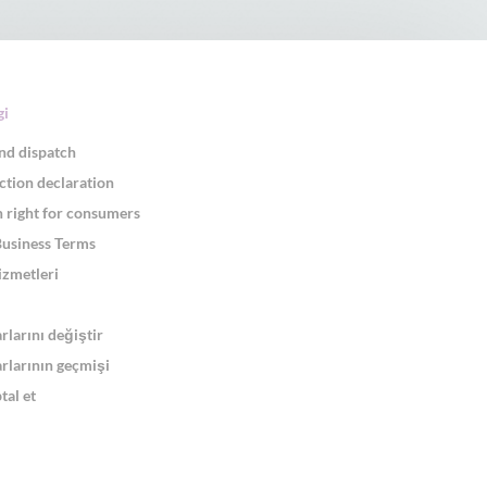
gi
nd dispatch
ction declaration
 right for consumers
Business Terms
izmetleri
arlarını değiştir
arlarının geçmişi
tal et