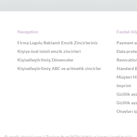
Navigation
Faydalı bil
Firma Logolu Reklamlı Emzik Zincirleriniz
Payment a
Kişiye özel isimli emzik zincirleri
Data prote
Kişiselleştirilmiş Dönenceler
Revocation
Kişiselleştirilmiş ABC ve aritmetik zincirler
Standard 
Müşteri H
Imprint
Gizlilik ay
Gizlilik ay
Onayları ip
© emzik-zinciri.com
* Toplam fiyat (KDV dahil ve
kargo ücreti hariç)
.