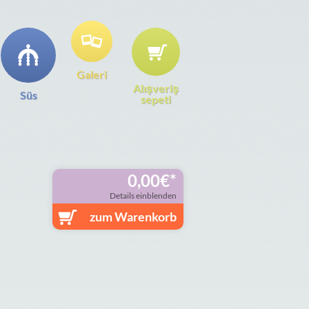
Galeri
Alışveriş
Süs
sepeti
0,00
€
Details einblenden
zum Warenkorb