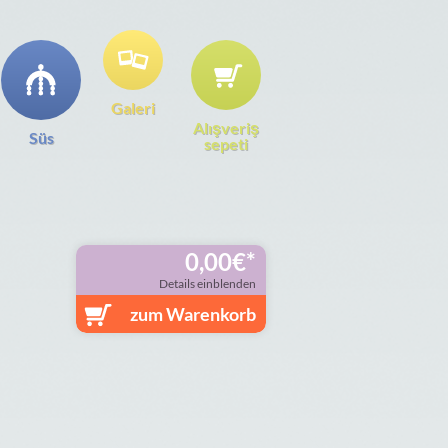
Galeri
Alışveriş
Süs
sepeti
0,00
€
Details einblenden
zum Warenkorb