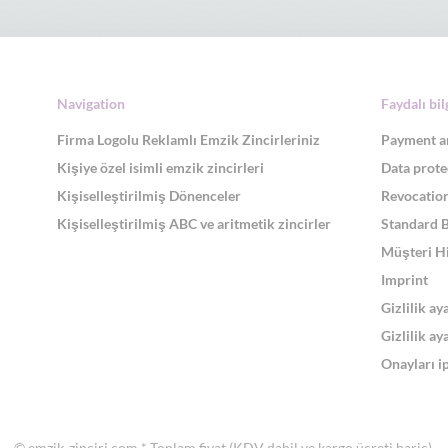
Navigation
Faydalı bil
Firma Logolu Reklamlı Emzik Zincirleriniz
Payment a
Kişiye özel isimli emzik zincirleri
Data prote
Kişiselleştirilmiş Dönenceler
Revocation
Kişiselleştirilmiş ABC ve aritmetik zincirler
Standard 
Müşteri H
Imprint
Gizlilik ay
Gizlilik ay
Onayları ip
© emzik-zinciri.com
* Toplam fiyat (KDV dahil ve
kargo ücreti hariç)
.