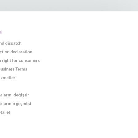
gi
nd dispatch
ction declaration
 right for consumers
Business Terms
izmetleri
arlarını değiştir
arlarının geçmişi
tal et