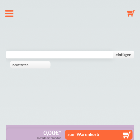
Hakkımızda
Emzik zinciri
einfügen
neustarten
Anahtarlık
Süs
Galeri
Alışveriş sepeti
0,00
€
zum Warenkorb
Details einblenden