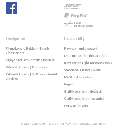
Navigation
Faydalı bilgi
Firma Logolu Reklamlı Emzik
Payment and dispatch
Zincirleriniz
Data protection declaration
Kişiye özel isimli emzik zincirleri
Revocation right for consumers
Kişiselleştirilmiş Dönenceler
Standard Business Terms
Kişiselleştirilmiş ABC ve aritmetik
Müşteri Hizmetleri
zincirler
Imprint
Gizlilik ayarlarını değiştir
Gizlilik ayarlarının geçmişi
Onayları iptal et
© emzik-zinciri.com
* Toplam fiyat (KDV dahil ve
kargo ücreti hariç)
.