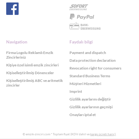
Navigation
Faydalı bilgi
Firma Logolu Reklamlı Emzik
Payment and dispatch
Zincirleriniz
Data protection declaration
Kişiye özel isimli emzik zincirleri
Revocation right for consumers
Kişiselleştirilmiş Dönenceler
Standard Business Terms
Kişiselleştirilmiş ABC ve aritmetik
Müşteri Hizmetleri
zincirler
Imprint
Gizlilik ayarlarını değiştir
Gizlilik ayarlarının geçmişi
Onayları iptal et
© emzik-zinciri.com
* Toplam fiyat (KDV dahil ve
kargo ücreti hariç)
.