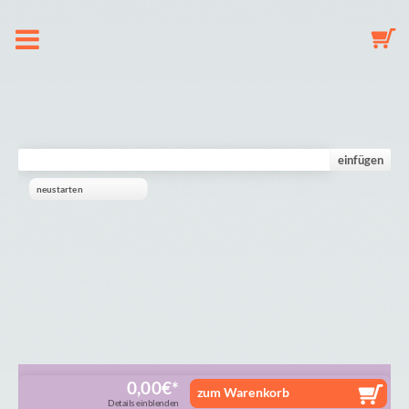
Hakkımızda
Emzik zinciri
einfügen
neustarten
Anahtarlık
Süs
Galeri
Alışveriş sepeti
0,00
€
zum Warenkorb
Details einblenden