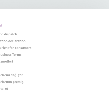
gi
nd dispatch
ction declaration
 right for consumers
Business Terms
izmetleri
arlarını değiştir
arlarının geçmişi
tal et