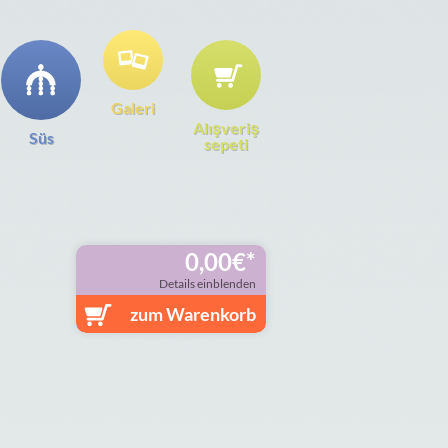
Galeri
Alışveriş
Süs
sepeti
0,00
€
Details einblenden
zum Warenkorb