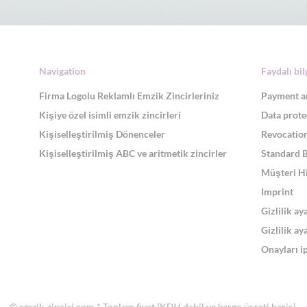
Navigation
Faydalı bil
Firma Logolu Reklamlı Emzik Zincirleriniz
Payment a
Kişiye özel isimli emzik zincirleri
Data prote
Kişiselleştirilmiş Dönenceler
Revocation
Kişiselleştirilmiş ABC ve aritmetik zincirler
Standard 
Müşteri H
Imprint
Gizlilik ay
Gizlilik ay
Onayları ip
© emzik-zinciri.com
* Toplam fiyat (KDV dahil ve
kargo ücreti hariç)
.