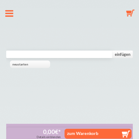
Hakkımızda
Emzik zinciri
einfügen
neustarten
Anahtarlık
Süs
Galeri
Alışveriş sepeti
0,00
€
zum Warenkorb
Details einblenden