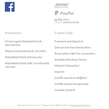
Navigation
Faydalı bilgi
Firma Logolu Reklamlı Emzik
Payment and dispatch
Zincirleriniz
Data protection declaration
Kişiye özel isimli emzik zincirleri
Revocation right for consumers
Kişiselleştirilmiş Dönenceler
Standard Business Terms
Kişiselleştirilmiş ABC ve aritmetik
Müşteri Hizmetleri
zincirler
Imprint
Gizlilik ayarlarını değiştir
Gizlilik ayarlarının geçmişi
Onayları iptal et
© emzik-zinciri.com
* Toplam fiyat (KDV dahil ve
kargo ücreti hariç)
.